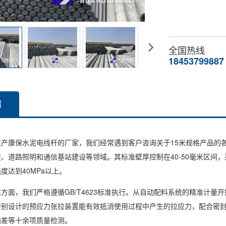
全国热线
18453799887
绍
康保水泥电线杆的厂家，我们经常遇到客户咨询关于15米规格产品的各
、道路照明和通信基站建设等领域。其标准壁厚控制在40-50毫米区间
度达到40MPa以上。
面，我们严格遵循GB/T4623标准执行。从自动配料系统的精准计量
特别设计的预应力张拉装置能有效抵消使用过程中产生的拉应力，配合密
偏差等十余项质量检测。