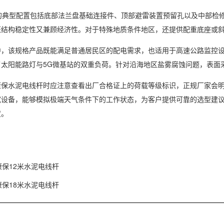
典型配置包括底部法兰盘基础连接件、顶部避雷装置预留孔以及中部检修
保证结构稳定性又兼顾经济性。对于特殊地质条件地区，还提供配重底座或
该规格产品既能满足普通居民区的配电需求，也适用于高速公路监控设备
太阳能路灯与5G微基站的双重负荷。针对沿海地区盐雾腐蚀问题，表面
水泥电线杆时应注意查看出厂合格证上的荷载等级标识，正规厂家会明
试设备，能够模拟极端天气条件下的工作状态，为客户提供可靠的选型建
度。
康保12米水泥电线杆
康保18米水泥电线杆