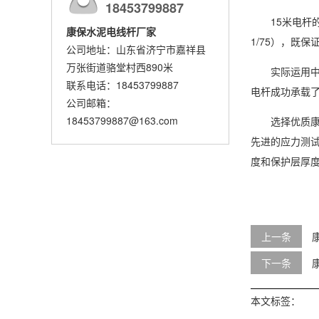
18453799887
15米电杆的
康保水泥电线杆厂家
1/75），既
公司地址：山东省济宁市嘉祥县
万张街道骆堂村西890米
实际运用中，
联系电话：18453799887
电杆成功承载了
公司邮箱：
18453799887@163.com
选择优质康保
先进的应力测
度和保护层厚
上一条
下一条
本文标签：