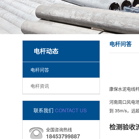
电杆问答
电杆动态
电杆问答
电杆资讯
康保水泥电线杆
河南周口风电场
联系我们
CONTACT US
到 35m/s
检测验收
全国咨询热线
18453799887