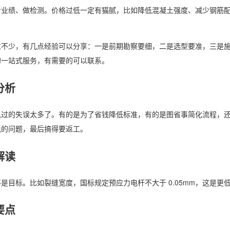
看业绩、做检测。价格过低一定有猫腻，比如降低混凝土强度、减少钢筋
过不少，有几点经验可以分享：一是前期勘察要细，二是选型要准，三是
的一站式服务，有需要的可以联系。
分析
见过的失误太多了。有的是为了省钱降低标准，有的是图省事简化流程，
免的问题，最后搞得要返工。
解读
是目标。比如裂缝宽度，国标规定预应力电杆不大于 0.05mm，这是更低
要点