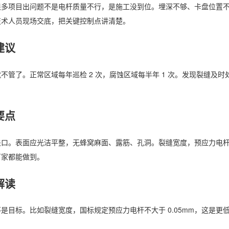
很多项目出问题不是电杆质量不行，是施工没到位。埋深不够、卡盘位置
技术人员现场交底，把关键控制点讲清楚。
建议
不管了。正常区域每年巡检 2 次，腐蚀区域每半年 1 次。发现裂缝及时
。
要点
口。表面应光洁平整，无蜂窝麻面、露筋、孔洞。裂缝宽度，预应力电杆不得大
厂家都能做到。
解读
是目标。比如裂缝宽度，国标规定预应力电杆不大于 0.05mm，这是更低